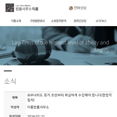
전화상담
이룸소개
구성원변호사
소송업무분야
온라인상담
소식/뉴스
Law firms of the highest level of ability and
integrity
소식
유부녀외도 증거 초반부터 확실하게 수집해야 합니다(합법적
제목
절차)
이룸법률사무소
작성자
2024-07-22
작성일자