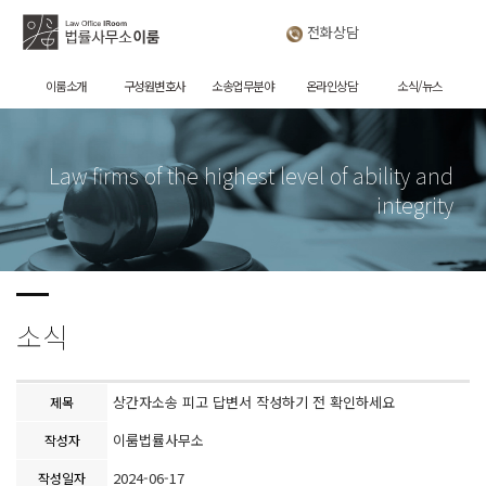
전화상담
이룸소개
구성원변호사
소송업무분야
온라인상담
소식/뉴스
Law firms of the highest level of ability and
integrity
소식
상간자소송 피고 답변서 작성하기 전 확인하세요
제목
이룸법률사무소
작성자
2024-06-17
작성일자